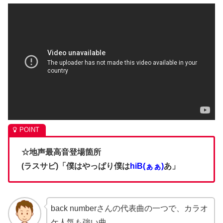
☆地声最高音登場箇所
(ラスサビ)「僕はやっぱり僕は
hiB(ぁぁ)
あ」
back numberさんの代表曲の一つで、カラオ
ケ人気も強い曲。