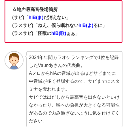
☆地声最高音登場箇所
(サビ)「
hiB(ま)
だ消えない」
(ラスサビ)「ねえ、僕ら眠れない
hiB(よ)
るに」
(ラスサビ)「怪獣の
hiB(歌)
ぁぁ」
2024年年間カラオケランキングで1位を記録
したVaundyさんの代表曲。
AメロからhiAの音域が出るほどサビまでに
中音域が多く登場するので、サビまでにスタ
ミナを奪われます。
サビでは出だしから最高音を出さないといけ
なかったり、喉への負担が大きくなる可能性
があるので力み過ぎないように気を付けてく
ださい。