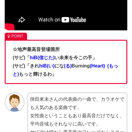
☆地声最高音登場箇所
(サビ)「
hiB(信じた)
い未来を今この手」
(サビ)「きれ
hiB(い)
にな
(る)
Burning
(Heart)
(もっ
と)
もっと輝けるわ」
倖田來未さんの代表曲の一曲で、カラオケで
も人気のある楽曲です。
女性曲ということもあり最高音だけでなく、
平均音域もそれなりに高いです。