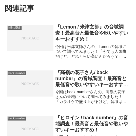
関連記事
『Lemon / 米津玄師』の音域調
hiBの楽曲
査！最高音と最低音や歌いやすい
キーおすすめ！
今回は米津玄師さんの、Lemonの音域に
ついて調べてみました！「今でも人気曲
だけど、どれくらい高いんだろう？」
「サビは意外と音域低めで歌いやす
い？」という方も多いのではないでしょ
うか？この記事では、『Lemon』の音域
『高嶺の花子さん/ back
back number
（最低音〜最高音）を細...
number』の音域調査！最高音と
最低音や歌いやすいキーおすす
め！
今回はback numberさんの、高嶺の花子
さんの音域について調べてみました！
「カラオケで盛り上がるけど、音域はど
れくらい？」「裏声も結構高いイメージ
がある」という方も多いのではないでし
ょうか？この記事では、『高嶺の花子さ
『ヒロイン / back number』の音
back number
ん』の音域（最低...
域調査！最高音と最低音や歌いや
すいキーおすすめ！