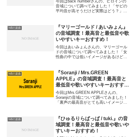
今回はback numberさんの、ヒロインの
音域について調べてみました！「サビの
平均音が高そうだけど実際はどう？」
「最高音はどれくらい高いの？」という
方も多いのではないでしょうか？この記
事では、『ヒロイン』の音域（最低音〜
『マリーゴールド / あいみょん』
hiBの楽曲
最高音）を細かく...
の音域調査！最高音と最低音や歌
いやすいキーおすすめ！
今回はあいみょんさんの、マリーゴール
ドの音域について調べてみました！「女
性曲の中では低いイメージがあるけど、
どれくらいの音域なんだろう？」「男で
歌えたらかっこいいよねぇ」という方も
多いのではないでしょうか？この記事で
『Soranji / Mrs.GREEN
hiBの楽曲
は、『マリーゴールド』の...
APPLE』の音域調査！最高音と
最低音や歌いやすいキーおすす
め！
今回はMrs.GREEN APPLEさんの、
Soranjiの音域について調べてみました！
「裏声の最高音がとても高いイメージ」
「転調した後の最高音はどれくらい？」
という方も多いのではないでしょうか？
この記事では、『Soranji』の音域（最
『ひゅるりらぱっぱ / tuki.』の音
hiBの楽曲
低...
域調査！最高音と最低音や歌いや
すいキーおすすめ！