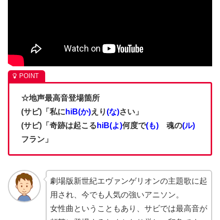
☆地声最高音登場箇所
(サビ)「私に
hiB(か)
えり
(な)
さい」
(サビ)「奇跡は起こる
hiB(よ)
何度で
(も)
魂の
(ル)
フラン」
劇場版新世紀エヴァンゲリオンの主題歌に起
用され、今でも人気の強いアニソン。
女性曲ということもあり、サビでは最高音が