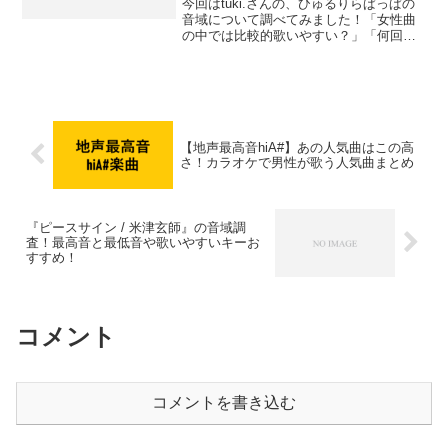
今回はtuki.さんの、ひゅるりらぱっぱの
音域について調べてみました！「女性曲
の中では比較的歌いやすい？」「何回か
転調するけど音域はどれくらい？」とい
う方も多いのではないでしょうか？この
記事では、『ひゅるりらぱっぱ』の音域
（最低音〜最高音）...
【地声最高音hiA#】あの人気曲はこの高
さ！カラオケで男性が歌う人気曲まとめ
『ピースサイン / 米津玄師』の音域調
査！最高音と最低音や歌いやすいキーお
すすめ！
コメント
コメントを書き込む