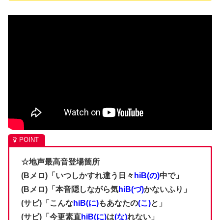
☆地声最高音登場箇所
(Bメロ)「いつしかすれ違う日々
hiB(の)
中で」
(Bメロ)「本音隠しながら気
hiB(づ)
かないふり」
(サビ)「こんな
hiB(に)
もあなたの
(こ)
と」
(サビ)「今更素直
hiB(に)
は
(な)
れない」