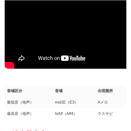
音域区分
音域
出現箇所
最低音（地声）
mid1E（E3）
Aメロ
最高音（地声）
hiA#（A#4）
ラスサビ