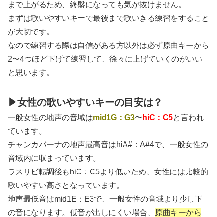
まで上がるため、終盤になっても気が抜けません。
まずは歌いやすいキーで最後まで歌いきる練習をすること
が大切です。
なので練習する際は自信がある方以外は必ず原曲キーから
2〜4つほど下げて練習して、徐々に上げていくのがいい
と思います。
▶女性の歌いやすいキーの目安は？
一般女性の地声の音域は
mid1G：G3
〜
hiC：C5
と言われ
ています。
チャンカパーナの地声最高音はhiA#：A#4で、一般女性の
音域内に収まっています。
ラスサビ転調後もhiC：C5より低いため、女性には比較的
歌いやすい高さとなっています。
地声最低音はmid1E：E3で、一般女性の音域より少し下
の音になります。低音が出しにくい場合、
原曲キーから