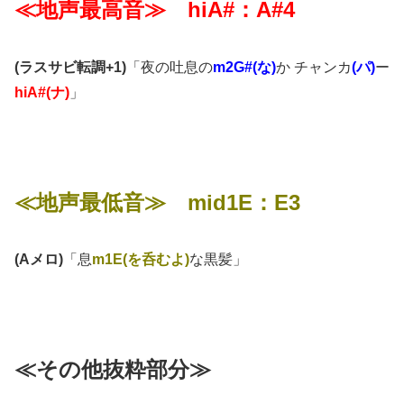
≪地声最高音≫ hiA#：A#4
(ラスサビ転調+1)
「夜の吐息の
m2G#(な)
か チャンカ
(パ)
ー
hiA#(ナ)
」
≪地声最低音≫ mid1E：E3
(Aメロ)
「息
m1E(を呑むよ)
な黒髪」
≪その他抜粋部分≫