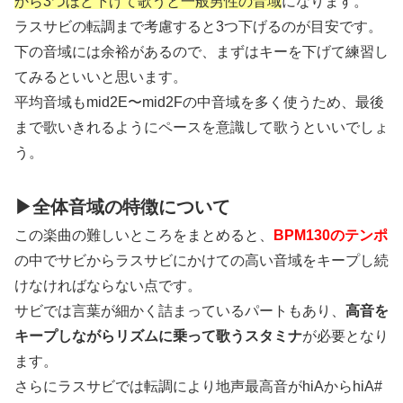
から3つほど下げて歌うと一般男性の音域
になります。
ラスサビの転調まで考慮すると3つ下げるのが目安です。
下の音域には余裕があるので、まずはキーを下げて練習し
てみるといいと思います。
平均音域もmid2E〜mid2Fの中音域を多く使うため、最後
まで歌いきれるようにペースを意識して歌うといいでしょ
う。
▶全体音域の特徴について
この楽曲の難しいところをまとめると、
BPM130のテンポ
の中でサビからラスサビにかけての高い音域をキープし続
けなければならない点です。
サビでは言葉が細かく詰まっているパートもあり、
高音を
キープしながらリズムに乗って歌うスタミナ
が必要となり
ます。
さらにラスサビでは転調により地声最高音がhiAからhiA#