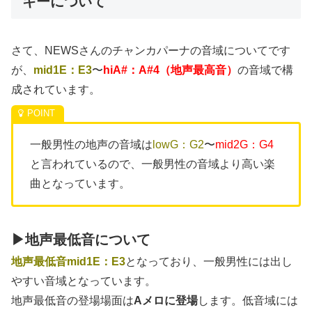
キーについて
さて、NEWSさんのチャンカパーナの音域についてです
が、
mid1E：E3
〜
hiA#：A#4（地声最高音）
の音域で構
成されています。
一般男性の地声の音域は
lowG：G2
〜
mid2G：G4
と言われているので、一般男性の音域より高い楽
曲となっています。
▶地声最低音について
地声最低音mid1E：E3
となっており、一般男性には出し
やすい音域となっています。
地声最低音の登場場面は
Aメロに登場
します。低音域には