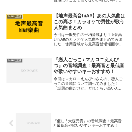
音域はそこまで高くないから歌いやす
い？」「地声と裏声の切り替えが多くて
難しいのかな？」という方も多いのでは
ないでしょうか？この記事では、『青の
【地声最高音hiA#】あの人気曲は
hiA#の楽曲
すみか』の音域（最低音〜最...
この高さ！カラオケで男性が歌う
人気曲まとめ
今回は一般男性の平均音域より１.5音高
いhiA#のカラオケ人気曲をまとめてみま
した！使用音域から最高音登場場面や楽
曲の特徴、難易度なども設定してみまし
た。難易度は平均音域などから見た個人
的な主観なので、あくまで参考程度に見
『恋人ごっこ / マカロニえんぴ
hiA#の楽曲
ていただけたらと思...
つ』の音域調査！最高音と最低音
や歌いやすいキーおすすめ！
今回はマカロニえんぴつさんの、恋人ご
っこの音域について調べてみました！
「話題の曲だけど、どれくらい高いんだ
ろう？」「Dメロの音域はどんな感じ？」
という方も多いのではないでしょうか？
この記事では、『恋人ごっこ』の音域
（最低音〜最高音）を細かく...
『催し / 大森元貴』の音域調査！最高音
と最低音や歌いやすいキーおすすめ！