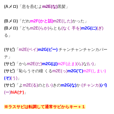
(Aメロ)
「息を呑むよ
m2E(な)
黒髪」
(B
メロ)
「だれ
m2F(かと話)
m2E(した)
かった」
(Bメロ)
「どち
m2E(らか)
らとも
(なく 手を)
m2G(に)
(ぎ)
る」
(サビ)
「
m2E(ベイ)
m2G(ビー)
チャンチャンチャンカパー
ナ」
(サビ)
「から
m2E(だ)
m2G(は)
m2F(止ま)
(ら)
な
(い)
」
(サビ)
「恥らうその瞳 くる
m2E(っ)
m2G(て)
m2F(しまい)
(そ)
(う)
」
(サビ)
「よ
m2E(る)
のと
(い)
きの
m2G(な)
か
(チャンカ)
(パ)
(ー)
hiA(ナ)
」
※ラスサビは転調して通常サビからキー＋１