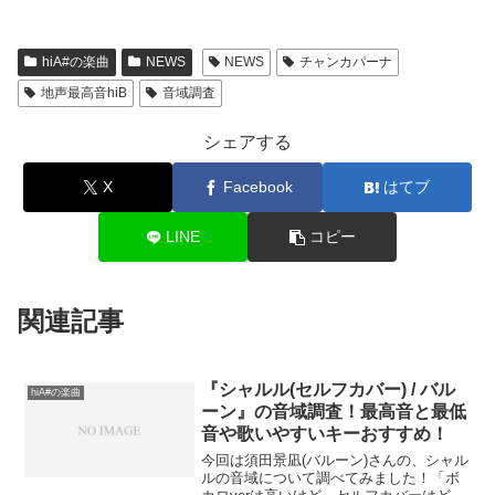
hiA#の楽曲
NEWS
NEWS
チャンカパーナ
地声最高音hiB
音域調査
シェアする
X
Facebook
はてブ
LINE
コピー
関連記事
『シャルル(セルフカバー) / バル
hiA#の楽曲
ーン』の音域調査！最高音と最低
音や歌いやすいキーおすすめ！
今回は須田景凪(バルーン)さんの、シャル
ルの音域について調べてみました！「ボ