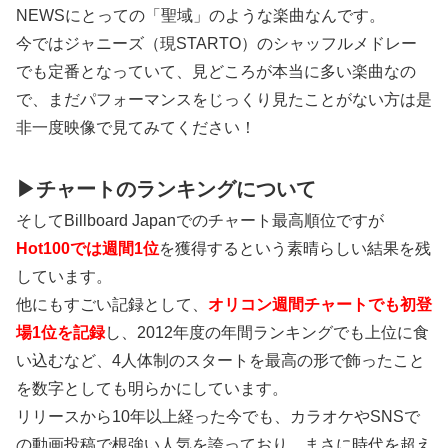
NEWSにとっての「聖域」のような楽曲なんです。
今ではジャニーズ（現STARTO）のシャッフルメドレー
でも定番となっていて、見どころが本当に多い楽曲なの
で、まだパフォーマンスをじっくり見たことがない方は是
非一度映像で見てみてください！
▶チャートのランキングについて
そしてBillboard Japanでのチャート最高順位ですが
Hot100では週間1位
を獲得するという素晴らしい結果を残
しています。
他にもすごい記録として、
オリコン週間チャートでも初登
場1位を記録
し、2012年度の年間ランキングでも上位に食
い込むなど、4人体制のスタートを最高の形で飾ったこと
を数字としても明らかにしています。
リリースから10年以上経った今でも、カラオケやSNSで
の動画投稿で根強い人気を誇っており、まさに時代を超え