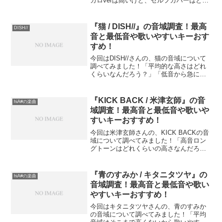
カロverは高いけど、セルフカバーはどれ
くらいの音域？」「元がボカロだからや
っぱ難しいのかな？」という方も多いの
ではないでしょうか？この記事では、
『猫 / DISH//』の音域調査！最高
DISH//
『シャルル』の音域...
音と最低音や歌いやすいキーおす
すめ！
今回はDISH//さんの、猫の音域について
調べてみました！「平均的な高さはどれ
くらいなんだろう？」「低音から急に高
音出さないといけない部分もあってっ難
しそう」という方も多いのではないでし
ょうか？この記事では、『猫』の音域
『KICK BACK / 米津玄師』の音
hiA#の楽曲
（最低音〜最高音）を...
域調査！最高音と最低音や歌いや
すいキーおすすめ！
今回は米津玄師さんの、KICK BACKの音
域について調べてみました！「高音ロン
グトーンはどれくらいの高さなんだろ
う？」「平均音域高くない？」という方
も多いのではないでしょうか？この記事
では、『KICK BACK』の音域（最低音〜
『青のすみか / キタニタツヤ』の
hiA#の楽曲
最高音）を...
音域調査！最高音と最低音や歌い
やすいキーおすすめ！
今回はキタニタツヤさんの、青のすみか
の音域について調べてみました！「平均