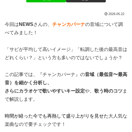
2026.05.22
今回は
NEWS
さんの、
チャンカパーナ
の音域について調
べてみました！
「サビが平均して高いイメージ」「転調した後の最高音は
どれくらい？」という方も多いのではないでしょうか？
この記事では、『チャンカパーナ』の
音域（最低音〜最高
音）を細かく分析し、
さらにカラオケで歌いやすいキー設定
や、
歌う時のコツ
ま
で解説します。
時間が経った今でも再熱して盛り上がりを見せた
大人気な
楽曲なので要チェックです！