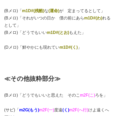
(Bメロ)「
m1D#(残酷)
な
(運命)
が 定まってるとして」
(Bメロ)「それがいつの日か 僕の前にあら
m1D#(わ)
れる
として」
(Bメロ)「どうでもいい
m1D#(とお)
もえた」
(Dメロ)「鮮やかにも現れてい
m1D#(く)
」
≪その他抜粋部分≫
(Bメロ)「どうでもいいと思えた そのこ
m2F(こ)
ろを」
(サビ)「
m2G(もう)
m2F(一)
度遠
(く)
m2F(へ行)
けよ遠くへ