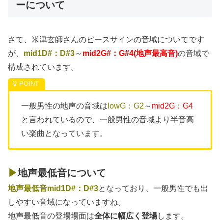
ーについて
さて、米津玄師さんのピースサインの音域についてです
が、
mid1D#
：
D
#3
～
mid2G#
：G#4
(地声最高音)
の音域で
構成されています。
一般男性の地声の音域は
lowG：G2
～
mid2G：G4
と言われているので、一般男性の音域より半音高
い楽曲となっています。
▶
地声最低音について
地声最低音mid1D#：D#3
となっており、一般男性でも出
しやすい音域になっていますね。
地声最低音の登場場面は
全体に幅広く登場
します。