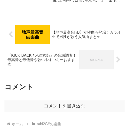
曲だからやっぱ高いのかな？」「全体的
な音域はどんな感じ？」という方も多い
のではないでしょうか？この記事では、
『ホムンクルス』の音域（最低音〜最高
音）を細かく...
【地声最高音hiB】女性曲も登場！カラオ
ケで男性が歌う人気曲まとめ
『KICK BACK / 米津玄師』の音域調査！
最高音と最低音や歌いやすいキーおすす
め！
コメント
コメントを書き込む
ホーム
mid2G#の楽曲