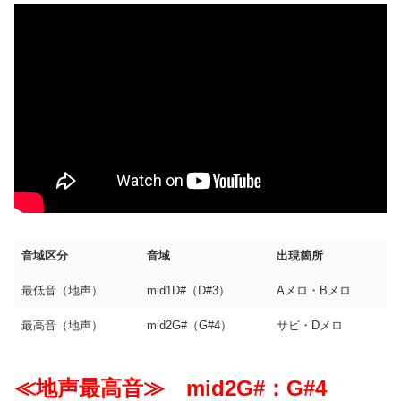
音域区分
音域
出現箇所
最低音（地声）
mid1D#（D#3）
Aメロ・Bメロ
最高音（地声）
mid2G#（G#4）
サビ・Dメロ
≪地声最高音≫ mid2G#：G#4