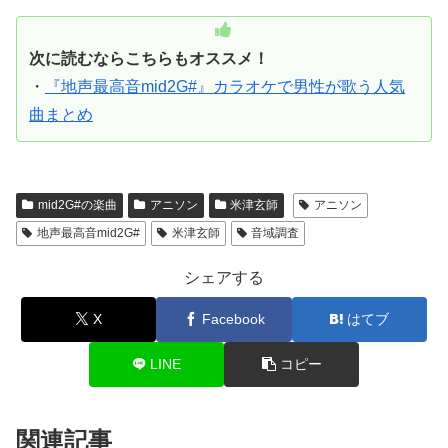
次に読むならこちらもオススメ！
・
『地声最高音mid2G#』カラオケで男性が歌う人気
曲まとめ
mid2G#の楽曲
アニソン
米津玄師
アニソン
地声最高音mid2G#
米津玄師
音域調査
シェアする
X
Facebook
はてブ
LINE
コピー
関連記事