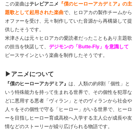
この楽曲は
テレビアニメ
『僕のヒーローアカデミア』の主
題歌として起用された楽曲
で、ヒロアカの製作チームから
オファーを受け、元々制作していた音源から再構築して提
供したそうです。
米津さんは元々ヒロアカの愛読者だったこともあり主題歌
の担当を快諾して、
デジモンの
「Butte-Fly」を意識して
ピースサインという楽曲を制作したそうです。
▶アニメについて
『僕のヒーローアカデミア』
は、人類の約8割「個性」と
いう特殊能力を持って生まれる世界で、その個性を犯罪な
どに悪用する悪者「ヴィラン」とそのヴィランから社会や
人々をその個性で守る「ヒーロー」がいる世界で、ヒーロ
ーを目指しヒーロー育成高校へ入学する主人公が成長や友
情などのストーリーが繰り広げられる物語です。