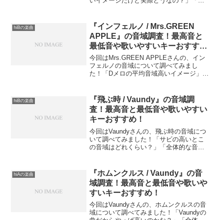
いイメージだけど実際どうなの？」「難
しいポイントはどこかな？」という方も
多いのではないでしょうか？この記事で
は、『魔法の絨毯』の音域（最低音〜最
『インフェルノ / Mrs.GREEN
hiBの楽曲
高音）を細かく分析し、さ...
APPLE』の音域調査！最高音と
最低音や歌いやすいキーおすす
め！
今回はMrs.GREEN APPLEさんの、イン
フェルノの音域について調べてみまし
た！「Dメロの平均音域高いイメージ」
「裏声も高いけど、どれくらい高い
の？」という方も多いのではないでしょ
うか？この記事では、『インフェルノ』
『飛ぶ時 / Vaundy』の音域調
hiBの楽曲
の音域（最低音〜最...
査！最高音と最低音や歌いやすい
キーおすすめ！
今回はVaundyさんの、飛ぶ時の音域につ
いて調べてみました！「サビの高いとこ
の音域はどれくらい？」「全体的な音域
を知りたい！」という方も多いのではな
いでしょうか？この記事では、『飛ぶ
時』の音域（最低音〜最高音）を細かく
『ホムンクルス / Vaundy』の音
hiAの楽曲
分析し、さらにカラオ...
域調査！最高音と最低音や歌いや
すいキーおすすめ！
今回はVaundyさんの、ホムンクルスの音
域について調べてみました！「Vaundyの