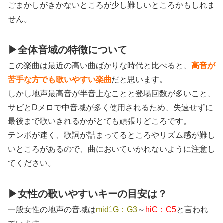
ごまかしがきかないところが少し難しいところかもしれま
せん。
▶全体音域の特徴について
この楽曲は最近の高い曲ばかりな時代と比べると、
高音が
苦手な方でも歌いやすい楽曲
だと思います。
しかし地声最高音が半音上なことと登場回数が多いこと、
サビとDメロで中音域が多く使用されるため、失速せずに
最後まで歌いきれるかがとても頑張りどころです。
テンポが速く、歌詞が詰まってるところやリズム感が難し
いところがあるので、曲においていかれないように注意し
てください。
▶女性の歌いやすいキーの目安は？
一般女性の地声の音域は
mid1G：G3
～
hiC：C5
と言われ