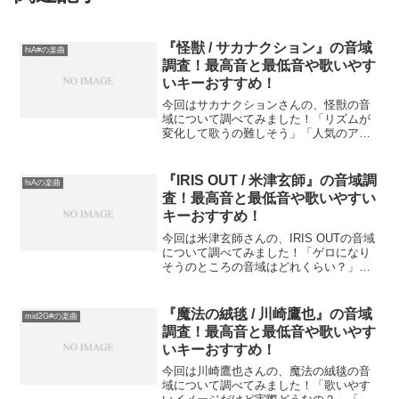
『怪獣 / サカナクション』の音域
hiA#の楽曲
調査！最高音と最低音や歌いやす
いキーおすすめ！
今回はサカナクションさんの、怪獣の音
域について調べてみました！「リズムが
変化して歌うの難しそう」「人気のアニ
ソンだけど最高音はどれくらい？」とい
う方も多いのではないでしょうか？この
記事では、『怪獣』の音域（最低音〜最
『IRIS OUT / 米津玄師』の音域調
hiAの楽曲
高音）を細かく分析し、さ...
査！最高音と最低音や歌いやすい
キーおすすめ！
今回は米津玄師さんの、IRIS OUTの音域
について調べてみました！「ゲロになり
そうのところの音域はどれくらい？」
「全体的にリズムが難しいイメージ」と
いう方も多いのではないでしょうか？こ
の記事では、『IRIS OUT』の音域（最低
『魔法の絨毯 / 川崎鷹也』の音域
mid2G#の楽曲
音〜最高音...
調査！最高音と最低音や歌いやす
いキーおすすめ！
今回は川崎鷹也さんの、魔法の絨毯の音
域について調べてみました！「歌いやす