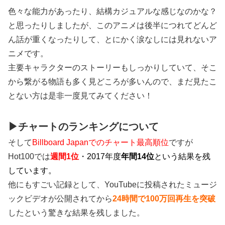
色々な能力があったり、結構カジュアルな感じなのかな？
と思ったりしましたが、このアニメは後半につれてどんど
ん話が重くなったりして、とにかく涙なしには見れないア
ニメです。
主要キャラクターのストーリーもしっかりしていて、そこ
から繋がる物語も多く見どころが多いんので、まだ見たこ
とない方は是非一度見てみてください！
▶チャートのランキングについて
そして
Billboard Japanでのチャート最高順位
ですが
Hot100では
週間1位
・2017年度
年間14位
という結果を残
しています。
他にもすごい記録として、YouTubeに投稿されたミュージ
ックビデオが公開されてから
24時間で100万回再生を突破
したという驚きな結果を残しました。