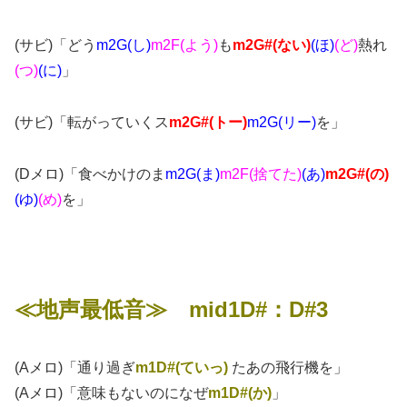
(サビ)「どう
m2G(し)
m2F(よう)
も
m2G#(ない)
(ほ)
(ど)
熱れ
(つ)
(に)
」
(サビ)「転がっていくス
m2G#(トー)
m2G(リー)
を」
(Dメロ)「食べかけのま
m2G(ま)
m2F(捨てた)
(あ)
m2G#(の)
(ゆ)
(め)
を」
≪地声最低音≫ mid1D#：D#3
(Aメロ)「通り過ぎ
m1D#(ていっ)
たあの飛行機を」
(Aメロ)「意味もないのになぜ
m1D#(か)
」