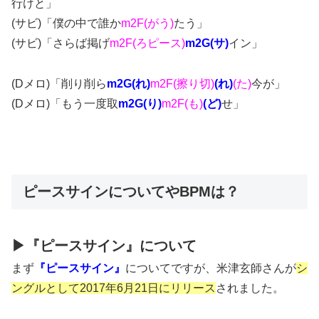
行けと」
(サビ)「僕の中で誰か
m2F(がう)
たう」
(サビ)「さらば掲げ
m2F(ろピース)
m2G(サ)
イン」
(Dメロ)「削り削ら
m2G(れ)
m2F(擦り切)
(れ)
(た)
今が」
(Dメロ)「もう一度取
m2G(り)
m2F(も)
(ど)
せ」
ピースサインについてやBPMは？
▶『ピースサイン』について
まず
『ピースサイン』
についてですが、米津玄師さんが
シ
ングルとして2017年6月21日にリリース
されました。