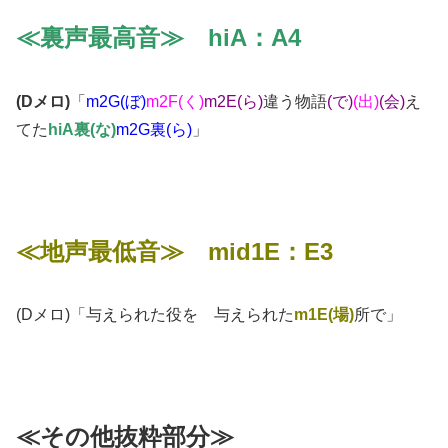
≪裏声最高音≫ hiA：A4
(Dメロ)
「
m2G(ぼ)
m2F(く)
m2E(ら)
違う物語
(で)
(出)
(会)
え
てた
hiA裏(な)
m2G裏(ら)
」
≪地声最低音≫ mid1E：E3
(Dメロ)「与えられた役を 与えられた
m1E(場)
所で」
≪その他抜粋部分≫