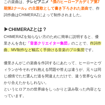
この楽曲は、
テレビアニメ
『僕のヒーローアカデミア第7
期第2クール』の主題歌として書き下ろされた楽曲
で、作
詞作曲はCHIMERAZによって制作されました。
▶CHIMERAZとは？
CHIMERAZを知らない方のために簡単に説明すると、優
里さんを含む
「音楽クリエイター集団」
のことで、
作詞作
曲、MV制作など幅広く手掛ける音楽のプロ集団
です。
優里さんがこの楽曲を作詞するにあたって、ヒーローとヴ
ィランが今それぞれ抱える問題や答えは違うが、元々は同
じ感情でただ選んだ道を間違えただけで、違う世界なら分
かり合えたかもしれない。
というヒロアカの世界線をしっかりと汲み取った内容とな
っています。