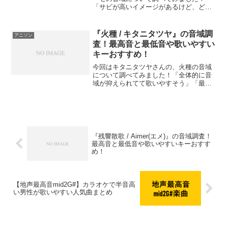
「サビが高いイメージがあるけど、どれ
くらい高いんだろう？」「低音はどれく
らい？」という方も多いのではないでし
ょうか？この記事では、『残酷な天使の
『火種 / キタニタツヤ』の音域調
アニソン
テーゼ』の音域（最低音〜最...
査！最高音と最低音や歌いやすい
キーおすすめ！
今回はキタニタツヤさんの、火種の音域
について調べてみました！「全体的に音
域が抑えられてて歌いやすそう」「最高
音はどれくらいでどこで登場する？」と
いう方も多いのではないでしょうか？こ
の記事では、『火種』の音域（最低音〜
最高音）を細かく分析し、...
『残響散歌 / Aimer(エメ)』の音域調査！
最高音と最低音や歌いやすいキーおすす
め！
【地声最高音mid2G#】カラオケで半音高
い男性が歌いやすい人気曲まとめ