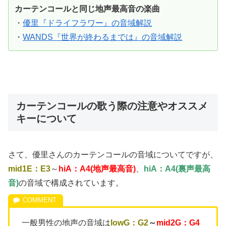
カーテンコールと同じ地声最高音の楽曲
・
優里『ドライフラワー』の音域解説
・
WANDS『世界が終わるまでは』の音域解説
カーテンコールの歌う際の注意やオススメ
キーについて
さて、優里さんのカーテンコールの音域についてですが、
mid1E
：E
3
～
hiA
：A4
(地声最高音)
、
hiA：A4(裏声最高
音)
の音域で構成されています。
一般男性の地声の音域は
lowG：G2
～
mid2G：G4