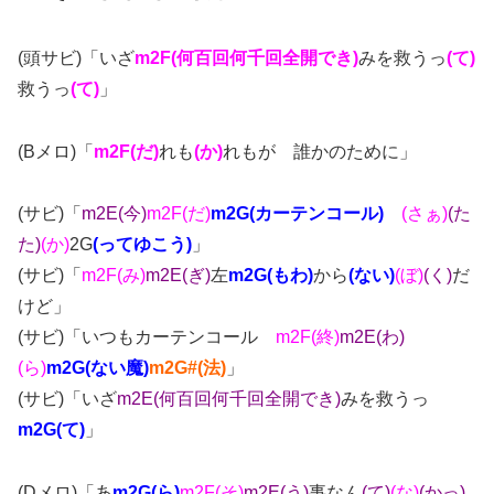
(頭サビ)「いざ
m2F(何百回何千回全開でき)
みを救うっ
(て)
救うっ
(て)
」
(Bメロ)「
m2F(だ)
れも
(か)
れもが 誰かのために」
(サビ)「
m2E(今)
m2F(だ)
m2G(カーテンコール)
(さぁ)
(た
た)
(か)
2G
(ってゆこう)
」
(サビ)「
m2F(み)
m2E(ぎ)
左
m2G(もわ)
から
(ない)
(ぼ)
(く)
だ
けど」
(サビ)「いつもカーテンコール
m2F(終)
m2E(わ)
(ら)
m2G(ない魔)
m2G#(法)
」
(サビ)「いざ
m2E(何百回何千回全開でき)
みを救うっ
m2G(て)
」
(Dメロ)「あ
m2G(ら)
m2F(そ)
m2E(う)
事なん
(て)
(な)
(かっ)