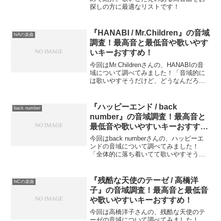
探しの方に最適なリストです！
『HANABI / Mr.Children』の音域
hiAの楽曲
調査！最高音と最低音や歌いやす
いキーおすすめ！
今回はMr.Childrenさんの、HANABIの音
域について調べてみました！「音域的に
は歌いやすそうだけど、どうなんだろ
う？」「転調してからの最高音はどれく
らい？」という方も多いのではないでし
ょうか？この記事では、『HANABI』の
『ハッピーエンド / back
back number
音域（...
number』の音域調査！最高音と
最低音や歌いやすいキーおすす
め！
今回はback numberさんの、ハッピーエ
ンドの音域について調べてみました！
「全体的に落ち着いてて歌いやすそう」
「サビの最高音はどれくらい？」という
方も多いのではないでしょうか？この記
事では、『ハッピーエンド』の音域（最
『残酷な天使のテーゼ / 高橋洋
hiCの楽曲
低音〜最高音）を...
子』の音域調査！最高音と最低音
や歌いやすいキーおすすめ！
今回は高橋洋子さんの、残酷な天使のテ
ーゼの音域について調べてみました！