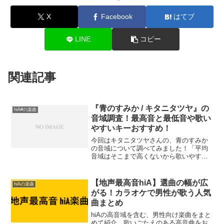
X
Facebook
はてブ
LINE
コピー
関連記事
『青のすみか / キタニタツヤ』の
hiA#の楽曲
音域調査！最高音と最低音や歌い
やすいキーおすすめ！
今回はキタニタツヤさんの、青のすみか
の音域について調べてみました！「平均
音域はそこまで高くないから歌いやす
い？」「地声と裏声の切り替えが多くて
難しいのかな？」という方も多いのでは
ないでしょうか？この記事では、『青の
【地声最高音hiA】選曲の幅が広
hiAの楽曲
すみか』の音域（最低音〜最...
がる！カラオケで男性が歌う人気
曲まとめ
hiAの高音域を含む、男性向け楽曲をまと
めて紹介。歌いごたえのある高音曲をお