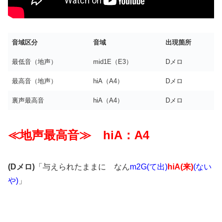
音域区分
音域
出現箇所
最低音（地声）
mid1E（E3）
Dメロ
最高音（地声）
hiA（A4）
Dメロ
裏声最高音
hiA（A4）
Dメロ
≪地声最高音≫ hiA：A4
(Dメロ)
「与えられたままに なん
m2G(て出)
hiA(来)
(ない
や)
」