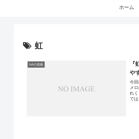
ホーム
虹
『
hiAの楽曲
や
今回
メロ
れく
では