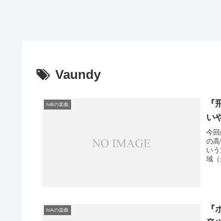
Vaundy
『
hiBの楽曲
い
今回
の高
いう
域（
『
hiAの楽曲