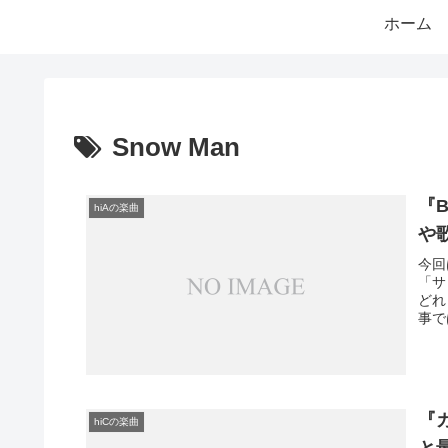
ホーム
Snow Man
『B
hiAの楽曲
や
今回
「サ
どれ
事で
『カ
hiCの楽曲
と