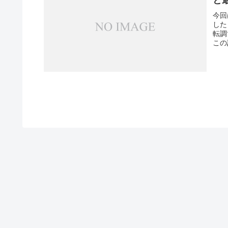
今回
した
転調
この