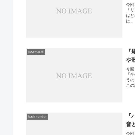
今回
「リ
はど
は、
『
hiA#の楽曲
や
今回
「全
うの
この
『ハ
back number
音
今回