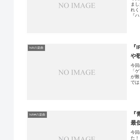
まし
れく
『ハ
『I
hiAの楽曲
や
今回
「ゲ
が難
では
『
hiA#の楽曲
最
今回
た！