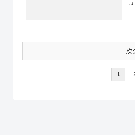
しょ
次
1