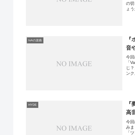
の切
ょう
『
hiAの楽曲
音
今回
「V
じ？
ンク
『夢
HYDE
高
今回
みま
「ツ