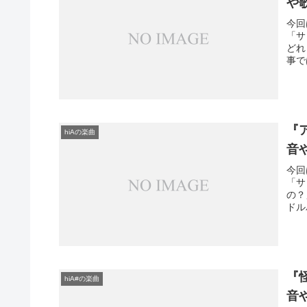
や
今回
「サ
どれ
事で
『
hiAの楽曲
音
今回
「サ
の？
ドル
『
hiA#の楽曲
音