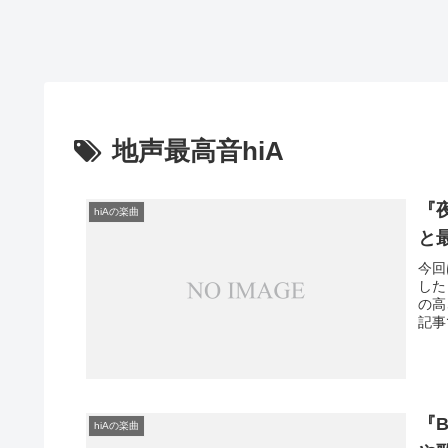
地声最高音hiA
『
hiAの楽曲
と
今回
した
の高
記事
『B
hiAの楽曲